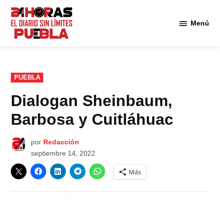
Saltar
al
Menú
Diario
contenido
24
Horas
Puebla
PUBLICADO
PUEBLA
EN
Dialogan Sheinbaum,
Barbosa y Cuitláhuac
por
Redacción
septiembre 14, 2022
Más