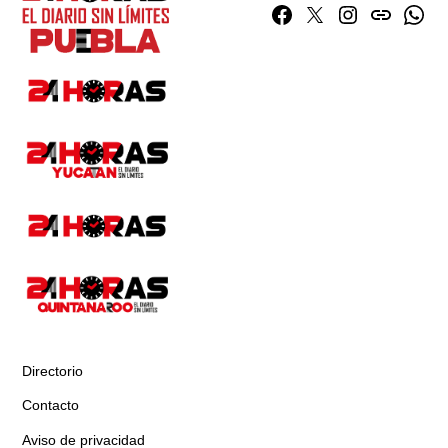
Facebook
Twitter
Instagram
issuu
What
Directorio
Contacto
Aviso de privacidad