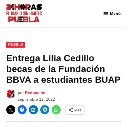
Saltar
al
Menú
Diario
contenido
24
Horas
Puebla
PUBLICADO
PUEBLA
EN
Entrega Lilia Cedillo
becas de la Fundación
BBVA a estudiantes BUAP
por
Redacción
septiembre 12, 2022
Más