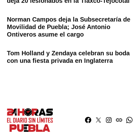
deja 20 lesionados en la Tlaxco-Tejocotal
Norman Campos deja la Subsecretaría de
Movilidad de Puebla; José Antonio
Ontiveros asume el cargo
Tom Holland y Zendaya celebran su boda
con una fiesta privada en Inglaterra
Facebook
Twitter
Instagram
issuu
What