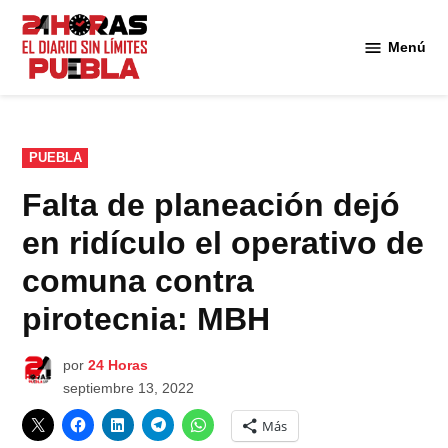
Saltar
al
Menú
Diario
contenido
24
Horas
Puebla
PUBLICADO
PUEBLA
EN
Falta de planeación dejó
en ridículo el operativo de
comuna contra
pirotecnia: MBH
por
24 Horas
septiembre 13, 2022
Más