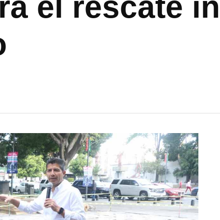
a el rescate in
o