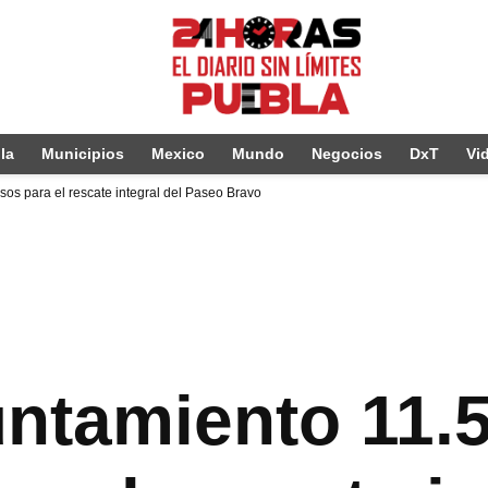
la
Municipios
Mexico
Mundo
Negocios
DxT
Vi
sos para el rescate integral del Paseo Bravo
untamiento 11.