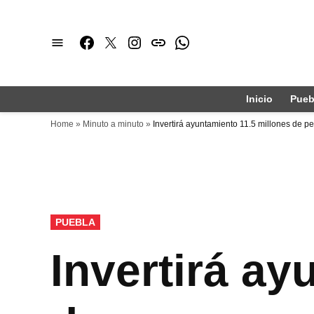
Saltar
al
Facebook
Twitter
Instagram
issuu
Whatsapp
contenido
Inicio
Pueb
Home
»
Minuto a minuto
»
Invertirá ayuntamiento 11.5 millones de pe
PUBLICADO
PUEBLA
EN
Invertirá ay