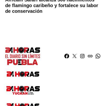
de flamingo caribeño y fortalece su labor
de conservación
Facebook
Twitter
Instagram
issuu
What