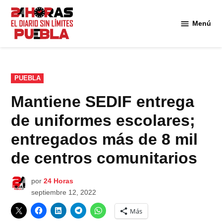
Saltar
al
Menú
Diario
contenido
24
Horas
Puebla
PUBLICADO
PUEBLA
EN
Mantiene SEDIF entrega
de uniformes escolares;
entregados más de 8 mil
de centros comunitarios
por
24 Horas
septiembre 12, 2022
Más