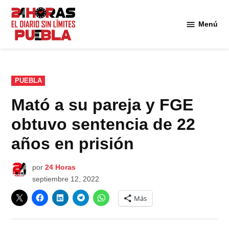
Saltar
al
Menú
Diario
contenido
24
Horas
Puebla
PUBLICADO
PUEBLA
EN
Mató a su pareja y FGE
obtuvo sentencia de 22
años en prisión
por
24 Horas
septiembre 12, 2022
Más