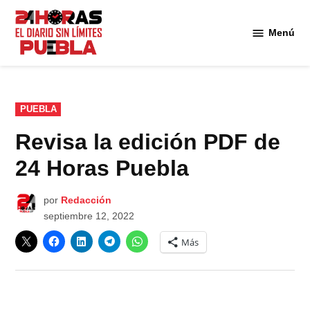
Saltar
al
Menú
Diario
contenido
24
Horas
Puebla
PUBLICADO
PUEBLA
EN
Revisa la edición PDF de
24 Horas Puebla
por
Redacción
septiembre 12, 2022
Más