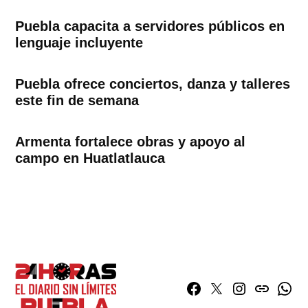
Puebla capacita a servidores públicos en
lenguaje incluyente
Puebla ofrece conciertos, danza y talleres
este fin de semana
Armenta fortalece obras y apoyo al
campo en Huatlatlauca
Facebook
Twitter
Instagram
issuu
What