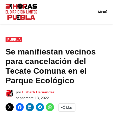
Saltar
al
Menú
Diario
contenido
24
Horas
Puebla
PUBLICADO
PUEBLA
EN
Se manifiestan vecinos
para cancelación del
Tecate Comuna en el
Parque Ecológico
por
Lizbeth Hernandez
septiembre 13, 2022
Más