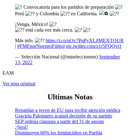
Convocatoria para los partidos de preparación
Perú
y Colombia
en California.
¡Venga, México!
está cada vez más cerca.
Más info.
https://t.co/uOv7PnPyXL
#MEXTOUR
|
#FMFporNuestroFútbol
pic.twitter.com/z1r5FQQvt1
— Selección Nacional (@miseleccionmx)
September
13, 2022
EAM
Ver nota original
Ultimas Notas
Repatrían a joven de EU para recibir atención médica
Graciela Palomares acatará decisión de su partido
SEP ordena clausura a partir del 31 de agosto
¿Será?
Disminuyen 60% los feminicidios en Puebla