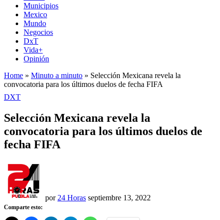
Municipios
Mexico
Mundo
Negocios
DxT
Vida+
Opinión
Home
»
Minuto a minuto
»
Selección Mexicana revela la
convocatoria para los últimos duelos de fecha FIFA
PUBLICADO
DXT
EN
Selección Mexicana revela la
convocatoria para los últimos duelos de
fecha FIFA
por
24 Horas
septiembre 13, 2022
Comparte esto: