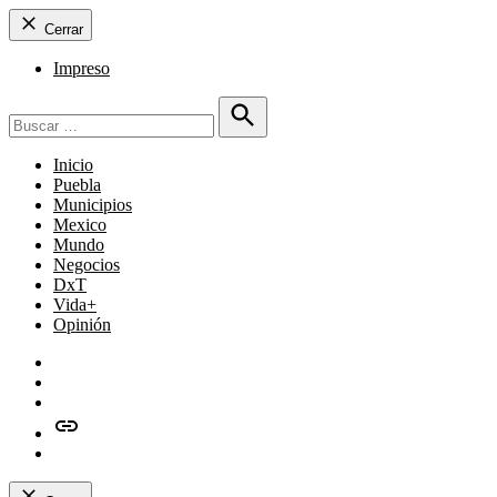
Cerrar
Impreso
Buscar:
Buscar
Inicio
Puebla
Municipios
Mexico
Mundo
Negocios
DxT
Vida+
Opinión
Facebook
Twitter
Instagram
issuu
Whatsapp