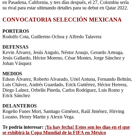
en Pasadena, California, y tres días después, el 27, Colombia sería
su rival para estar ultimando detalles para su debut en Qatar 2022.
CONVOCATORIA SELECCIÓN MEXICANA
PORTEROS
Rodolfo Cota, Guillermo Ochoa y Alfredo Talavera
DEFENSAS
Kevin Álvarez, Jesús Angulo, Néstor Araujo, Gerardo Arteaga,
Jesús Gallardo, Héctor Moreno, César Montes, Jorge Sánchez y
Johan Vásquez
MEDIOS
Edson Álvarez, Roberto Alvarado, Uriel Antuna, Fernando Beltrán,
Luis Chávez, Andrés Guardado, Erick Gutiérrez, Héctor Herrera,
Diego Laínez, Orbelín Pineda, Carlos Rodríguez, Luis Romo y
Erick Sánchez
DELANTEROS
Rogelio Funes Mori, Santiago Giménez, Raúl Jiménez, Hirving
Lozano, Henry Martin y Alexis Vega.
Te podría interesar:
¡Ya hay fecha! Estos son los días en el que
se exhibirá la Copa Mundial de la FIFA en México