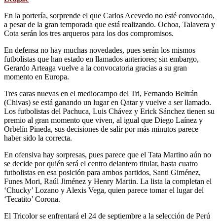
En la portería, sorprende el que Carlos Acevedo no esté convocado,
a pesar de la gran temporada que está realizando. Ochoa, Talavera y
Cota serán los tres arqueros para los dos compromisos.
En defensa no hay muchas novedades, pues serán los mismos
futbolistas que han estado en llamados anteriores; sin embargo,
Gerardo Arteaga vuelve a la convocatoria gracias a su gran
momento en Europa.
Tres caras nuevas en el mediocampo del Tri, Fernando Beltrán
(Chivas) se está ganando un lugar en Qatar y vuelve a ser llamado.
Los futbolistas del Pachuca, Luis Chávez y Erick Sánchez tienen su
premio al gran momento que viven, al igual que Diego Laínez y
Orbelín Pineda, sus decisiones de salir por más minutos parece
haber sido la correcta.
En ofensiva hay sorpresas, pues parece que el Tata Martino aún no
se decide por quién será el centro delantero titular, hasta cuatro
futbolistas en esa posición para ambos partidos, Santi Giménez,
Funes Mori, Raúl Jiménez y Henry Martin. La lista la completan el
‘Chucky’ Lozano y Alexis Vega, quien parece tomar el lugar del
‘Tecatito’ Corona.
El Tricolor se enfrentará el 24 de septiembre a la selección de Perú