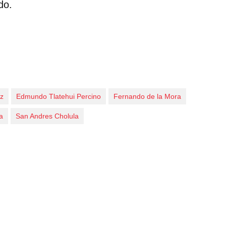
do.
ez
Edmundo Tlatehui Percino
Fernando de la Mora
a
San Andres Cholula