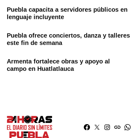
Puebla capacita a servidores públicos en
lenguaje incluyente
Puebla ofrece conciertos, danza y talleres
este fin de semana
Armenta fortalece obras y apoyo al
campo en Huatlatlauca
Facebook
Twitter
Instagram
issuu
What