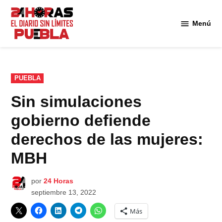
Saltar
al
Menú
Diario
contenido
24
Horas
Puebla
PUBLICADO
PUEBLA
EN
Sin simulaciones
gobierno defiende
derechos de las mujeres:
MBH
por
24 Horas
septiembre 13, 2022
Más