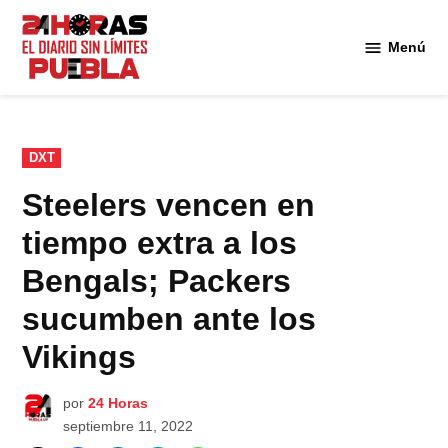
Saltar
al
Menú
Diario
contenido
24
Horas
Puebla
PUBLICADO
DXT
EN
Steelers vencen en
tiempo extra a los
Bengals; Packers
sucumben ante los
Vikings
por
24 Horas
septiembre 11, 2022