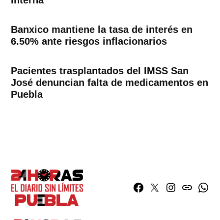
Banxico mantiene la tasa de interés en
6.50% ante riesgos inflacionarios
Pacientes trasplantados del IMSS San
José denuncian falta de medicamentos en
Puebla
Facebook
Twitter
Instagram
issuu
What