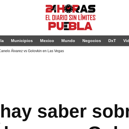
la
Municipios
Mexico
Mundo
Negocios
DxT
Vi
 Canelo Álvarez vs Golovkin en Las Vegas
hay saber sobr