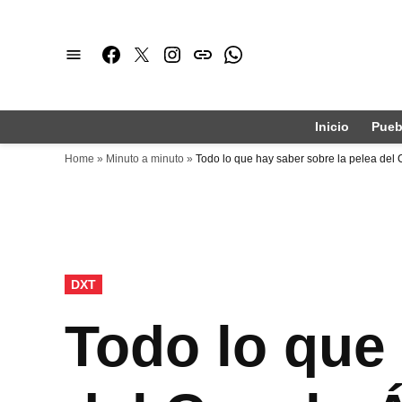
Saltar
al
Facebook
Twitter
Instagram
issuu
Whatsapp
contenido
Inicio
Pueb
Home
»
Minuto a minuto
»
Todo lo que hay saber sobre la pelea del
PUBLICADO
DXT
EN
Todo lo que 