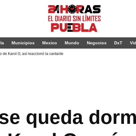
la
Municipios
Mexico
Mundo
Negocios
DxT
Vi
 de Karol G; así reaccionó la cantante
se queda dorm