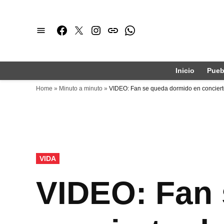
Saltar
al
Facebook
Twitter
Instagram
issuu
Whatsapp
contenido
Inicio
Pueb
Home
»
Minuto a minuto
»
VIDEO: Fan se queda dormido en concierto
PUBLICADO
VIDA
EN
VIDEO: Fan 