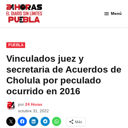
Saltar
al
Menú
Diario
contenido
24
Horas
Puebla
PUBLICADO
PUEBLA
EN
Vinculados juez y
secretaria de Acuerdos de
Cholula por peculado
ocurrido en 2016
por
24 Horas
octubre 31, 2022
Más