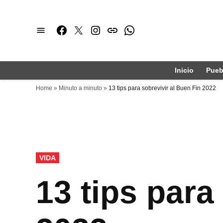
Saltar
al
Facebook
Twitter
Instagram
issuu
Whatsapp
contenido
Inicio
Pueb
Home
»
Minuto a minuto
»
13 tips para sobrevivir al Buen Fin 2022
PUBLICADO
VIDA
EN
13 tips para