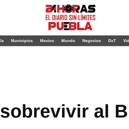
la
Municipios
Mexico
Mundo
Negocios
DxT
Vi
 sobrevivir al 