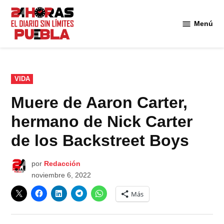
Saltar
al
Menú
Diario
contenido
24
Horas
Puebla
PUBLICADO
VIDA
EN
Muere de Aaron Carter,
hermano de Nick Carter
de los Backstreet Boys
por
Redacción
noviembre 6, 2022
Más