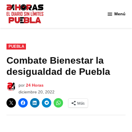
Saltar
al
Menú
Diario
contenido
24
Horas
Puebla
PUBLICADO
PUEBLA
EN
Combate Bienestar la
desigualdad de Puebla
por
24 Horas
diciembre 20, 2022
Más