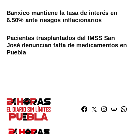
Banxico mantiene la tasa de interés en
6.50% ante riesgos inflacionarios
Pacientes trasplantados del IMSS San
José denuncian falta de medicamentos en
Puebla
Facebook
Twitter
Instagram
issuu
What