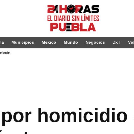
la
Municipios
Mexico
Mundo
Negocios
DxT
Vi
zcárate
 por homicidio 