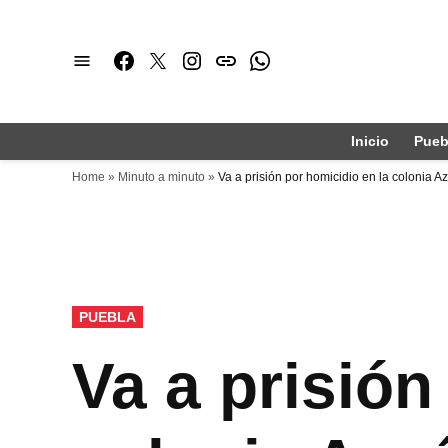
Saltar
al
Facebook
Twitter
Instagram
issuu
Whatsapp
contenido
Inicio
Pueb
Home
»
Minuto a minuto
»
Va a prisión por homicidio en la colonia A
PUBLICADO
PUEBLA
EN
Va a prisión