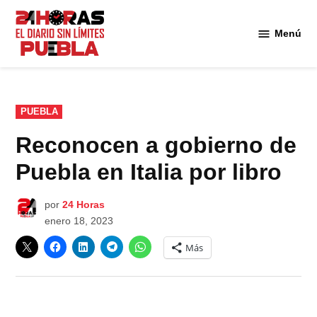
Saltar
al
Menú
Diario
contenido
24
Horas
Puebla
PUBLICADO
PUEBLA
EN
Reconocen a gobierno de
Puebla en Italia por libro
por
24 Horas
enero 18, 2023
Más