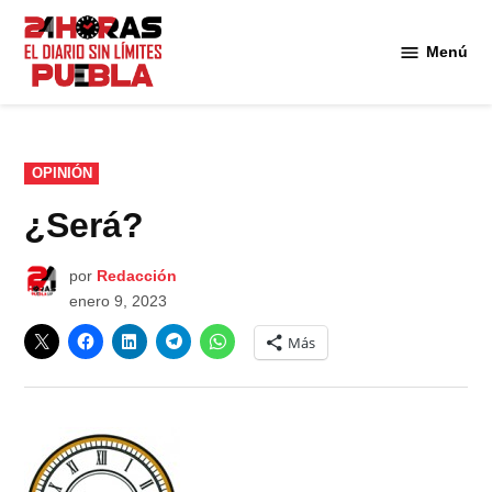
Saltar
al
Menú
Diario
contenido
24
Horas
Puebla
PUBLICADO
OPINIÓN
EN
¿Será?
por
Redacción
enero 9, 2023
Más