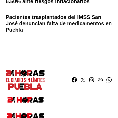
6.50% ante riesgos inflacionarios
Pacientes trasplantados del IMSS San
José denuncian falta de medicamentos en
Puebla
Facebook
Twitter
Instagram
issuu
What