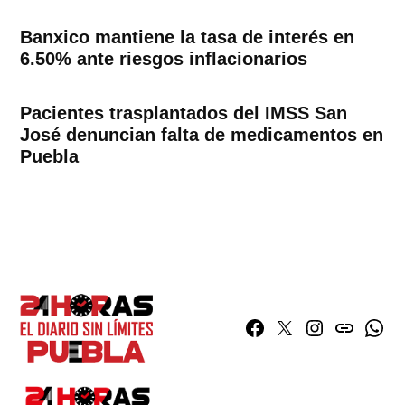
Banxico mantiene la tasa de interés en
6.50% ante riesgos inflacionarios
Pacientes trasplantados del IMSS San
José denuncian falta de medicamentos en
Puebla
Facebook
Twitter
Instagram
issuu
What