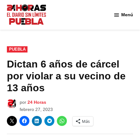
Saltar
al
Menú
Diario
contenido
24
Horas
Puebla
PUBLICADO
PUEBLA
EN
Dictan 6 años de cárcel
por violar a su vecino de
13 años
por
24 Horas
febrero 27, 2023
Más