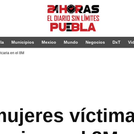
la
Municipios
Mexico
Mundo
Negocios
DxT
Vi
icaria en el 8M
ujeres víctim