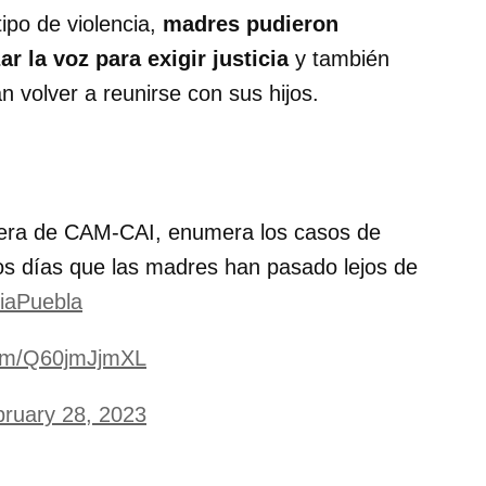
tipo de violencia,
madres pudieron
r la voz para exigir justicia
y también
volver a reunirse con sus hijos.
cera de CAM-CAI, enumera los casos de
 los días que las madres han pasado lejos de
iaPuebla
.com/Q60jmJjmXL
ruary 28, 2023