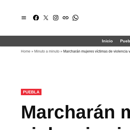
Saltar
al
Facebook
Twitter
Instagram
issuu
Whatsapp
contenido
Inicio
Pueb
Home
»
Minuto a minuto
»
Marcharán mujeres víctimas de violencia v
PUBLICADO
PUEBLA
EN
Marcharán m