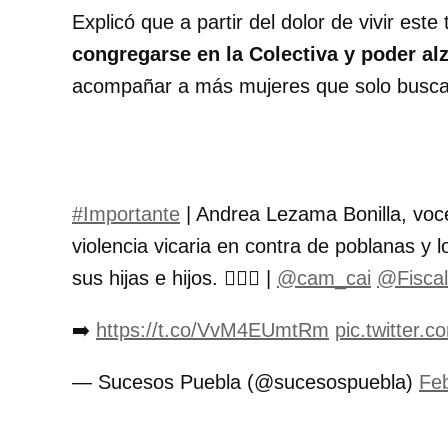
Explicó que a partir del dolor de vivir este 
congregarse en la Colectiva y poder alza
acompañar a más mujeres que solo buscan 
#Importante
| Andrea Lezama Bonilla, vo
violencia vicaria en contra de poblanas y
sus hijas e hijos. 🙍🏻‍♀️ |
@cam_cai
@Fiscal
➡️
https://t.co/VvM4EUmtRm
pic.twitter
— Sucesos Puebla (@sucesospuebla)
Feb