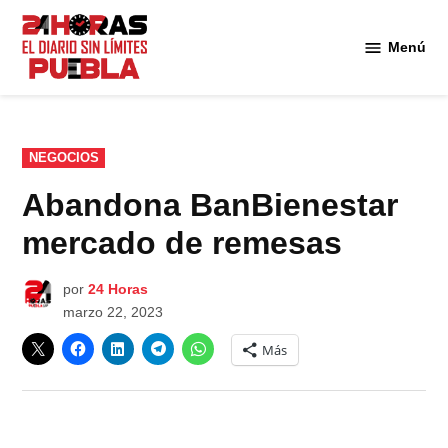
Saltar
al
Menú
Diario
contenido
24
Horas
Puebla
PUBLICADO
NEGOCIOS
EN
Abandona BanBienestar
mercado de remesas
por
24 Horas
marzo 22, 2023
Más