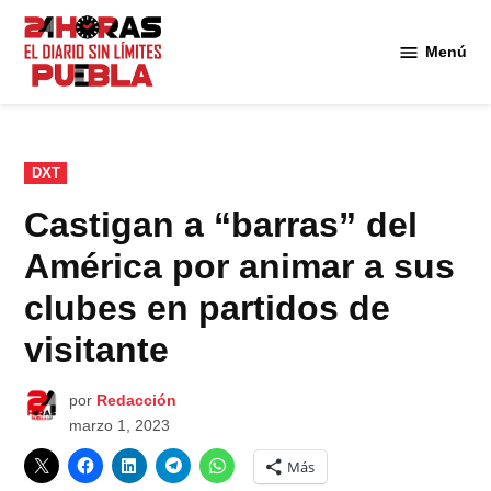
Saltar
al
Menú
Diario
contenido
24
Horas
Puebla
PUBLICADO
DXT
EN
Castigan a “barras” del
América por animar a sus
clubes en partidos de
visitante
por
Redacción
marzo 1, 2023
Más