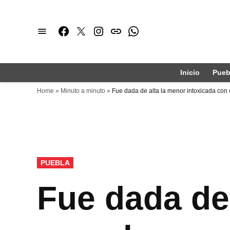
Saltar
al
Facebook
Twitter
Instagram
issuu
Whatsapp
contenido
Inicio
Pueb
Home
»
Minuto a minuto
»
Fue dada de alta la menor intoxicada co
PUBLICADO
PUEBLA
EN
Fue dada de 