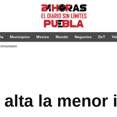
la
Municipios
Mexico
Mundo
Negocios
DxT
Vi
n clonazepam
alta la menor 