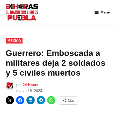
Saltar
al
Menú
Diario
contenido
24
Horas
Puebla
PUBLICADO
MEXICO
EN
Guerrero: Emboscada a
militares deja 2 soldados
y 5 civiles muertos
por
24 Horas
marzo 19, 2023
Más