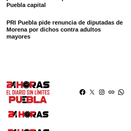
Puebla capital
PRI Puebla pide renuncia de diputadas de
Morena por dichos contra adultos
mayores
Facebook
Twitter
Instagram
issuu
What