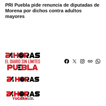
PRI Puebla pide renuncia de diputadas de
Morena por dichos contra adultos
mayores
Facebook
Twitter
Instagram
issuu
What