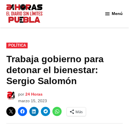
Saltar
al
Menú
Diario
contenido
24
Horas
Puebla
PUBLICADO
POLÍTICA
EN
Trabaja gobierno para
detonar el bienestar:
Sergio Salomón
por
24 Horas
marzo 15, 2023
Más