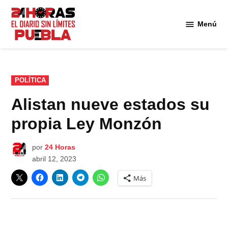
Saltar
al
Menú
Diario
contenido
24
Horas
Puebla
PUBLICADO
POLÍTICA
EN
Alistan nueve estados su
propia Ley Monzón
por
24 Horas
abril 12, 2023
Más