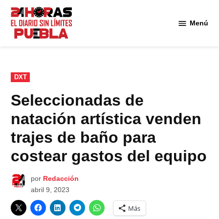
Saltar
al
Menú
Diario
contenido
24
Horas
Puebla
PUBLICADO
DXT
EN
Seleccionadas de
natación artística venden
trajes de baño para
costear gastos del equipo
por
Redacción
abril 9, 2023
Más