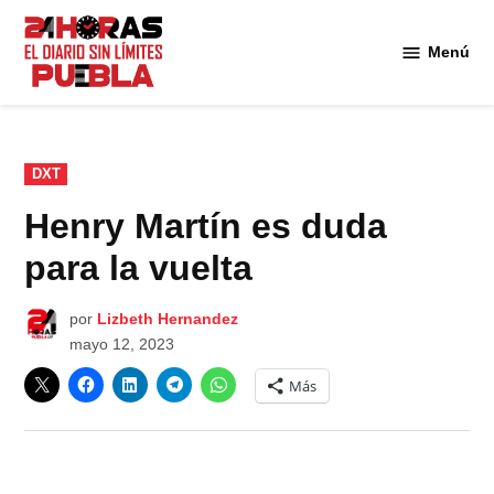
Saltar
al
Menú
Diario
contenido
24
Horas
Puebla
PUBLICADO
DXT
EN
Henry Martín es duda
para la vuelta
por
Lizbeth Hernandez
mayo 12, 2023
Más