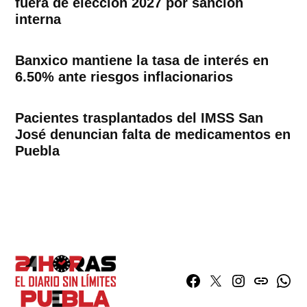
fuera de elección 2027 por sanción
interna
Banxico mantiene la tasa de interés en
6.50% ante riesgos inflacionarios
Pacientes trasplantados del IMSS San
José denuncian falta de medicamentos en
Puebla
Facebook
Twitter
Instagram
issuu
What