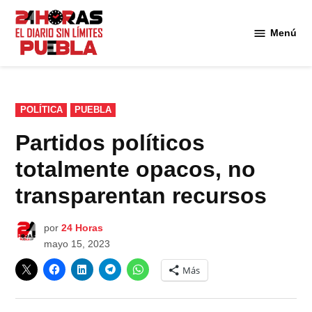
Saltar
al
Menú
Diario
contenido
24
Horas
Puebla
PUBLICADO
POLÍTICA
PUEBLA
EN
Partidos políticos
totalmente opacos, no
transparentan recursos
por
24 Horas
mayo 15, 2023
Más