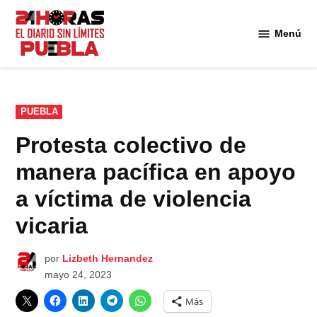
Saltar
al
Menú
Diario
contenido
24
Horas
Puebla
PUBLICADO
PUEBLA
EN
Protesta colectivo de
manera pacífica en apoyo
a víctima de violencia
vicaria
por
Lizbeth Hernandez
mayo 24, 2023
Más