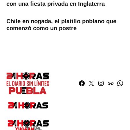
con una fiesta privada en Inglaterra
Chile en nogada, el platillo poblano que
comenzó como un postre
Facebook
Twitter
Instagram
issuu
What