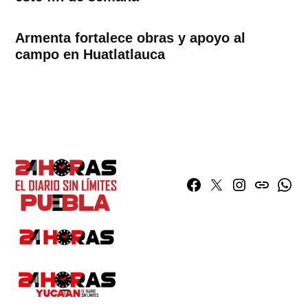
Armenta fortalece obras y apoyo al
campo en Huatlatlauca
Facebook
Twitter
Instagram
issuu
What