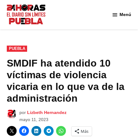
Saltar
al
Menú
Diario
contenido
24
Horas
Puebla
PUBLICADO
PUEBLA
EN
SMDIF ha atendido 10
víctimas de violencia
vicaria en lo que va de la
administración
por
Lizbeth Hernandez
mayo 11, 2023
Más