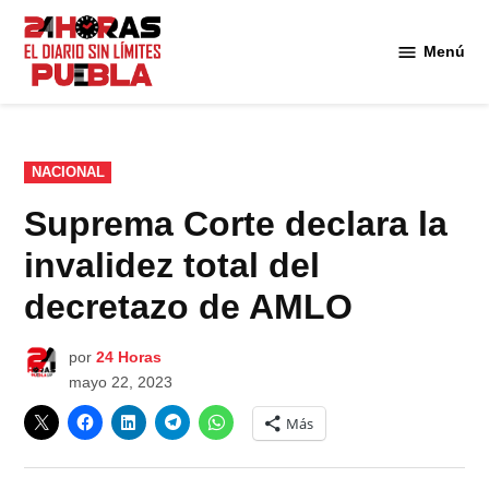
Saltar
al
Menú
Diario
contenido
24
Horas
Puebla
PUBLICADO
NACIONAL
EN
Suprema Corte declara la
invalidez total del
decretazo de AMLO
por
24 Horas
mayo 22, 2023
Más