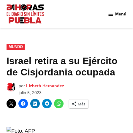
Saltar
al
Menú
Diario
contenido
24
Horas
Puebla
PUBLICADO
MUNDO
EN
Israel retira a su Ejército
de Cisjordania ocupada
por
Lizbeth Hernandez
julio 5, 2023
Más