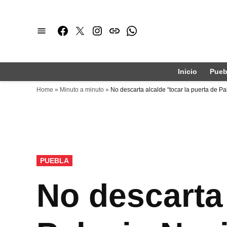
Saltar
al
Facebook
Twitter
Instagram
issuu
Whatsapp
contenido
Inicio
Pueb
Home
»
Minuto a minuto
»
No descarta alcalde “tocar la puerta de Pa
PUBLICADO
PUEBLA
EN
No descarta 