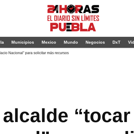
la
Municipios
Mexico
Mundo
Negocios
DxT
Vi
lacio Nacional” para solicitar más recursos
alcalde “tocar