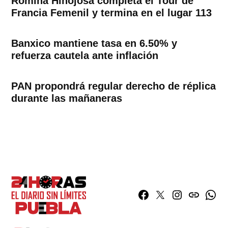
Romina Hinojosa completa el Tour de
Francia Femenil y termina en el lugar 113
Banxico mantiene tasa en 6.50% y
refuerza cautela ante inflación
PAN propondrá regular derecho de réplica
durante las mañaneras
Facebook
Twitter
Instagram
issuu
What