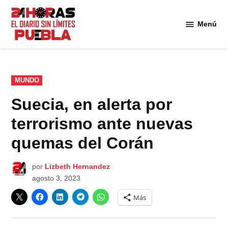
Saltar
al
Menú
Diario
contenido
24
Horas
Puebla
PUBLICADO
MUNDO
EN
Suecia, en alerta por
terrorismo ante nuevas
quemas del Corán
por
Lizbeth Hernandez
agosto 3, 2023
Más