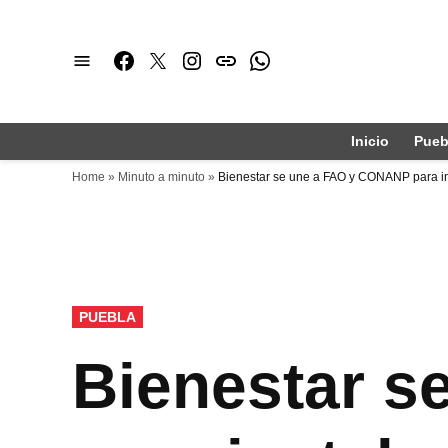
Saltar
al
Facebook
Twitter
Instagram
issuu
Whatsapp
contenido
Inicio
Pueb
Home
»
Minuto a minuto
»
Bienestar se une a FAO y CONANP para ins
PUBLICADO
PUEBLA
EN
Bienestar 