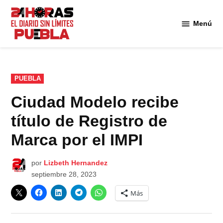
Saltar
al
Menú
Diario
contenido
24
Horas
Puebla
PUBLICADO
PUEBLA
EN
Ciudad Modelo recibe
título de Registro de
Marca por el IMPI
por
Lizbeth Hernandez
septiembre 28, 2023
Más