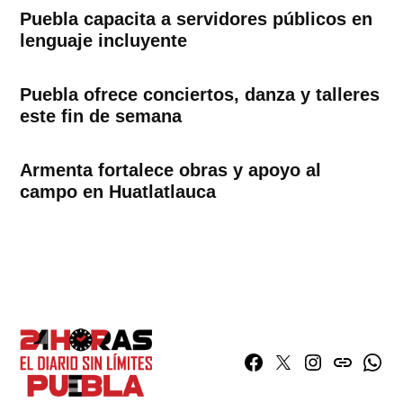
Puebla capacita a servidores públicos en
lenguaje incluyente
Puebla ofrece conciertos, danza y talleres
este fin de semana
Armenta fortalece obras y apoyo al
campo en Huatlatlauca
Facebook
Twitter
Instagram
issuu
What