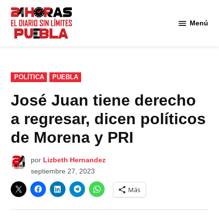
Saltar
al
Menú
Diario
contenido
24
Horas
Puebla
PUBLICADO
POLÍTICA
PUEBLA
EN
José Juan tiene derecho
a regresar, dicen políticos
de Morena y PRI
por
Lizbeth Hernandez
septiembre 27, 2023
Más