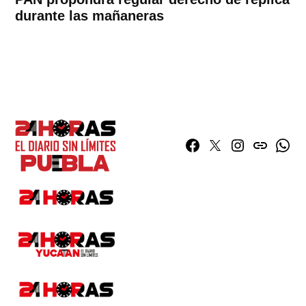
durante las mañaneras
Facebook
Twitter
Instagram
issuu
What