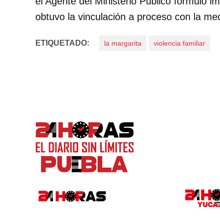
el Agente del Ministerio Público formuló i
obtuvo la vinculación a proceso con la medi
ETIQUETADO:
la margarita
violencia familiar