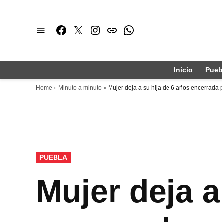
Saltar
al
Facebook
Twitter
Instagram
issuu
Whatsapp
contenido
Inicio
Pueb
Home
»
Minuto a minuto
»
Mujer deja a su hija de 6 años encerrada p
PUBLICADO
PUEBLA
EN
Mujer deja a