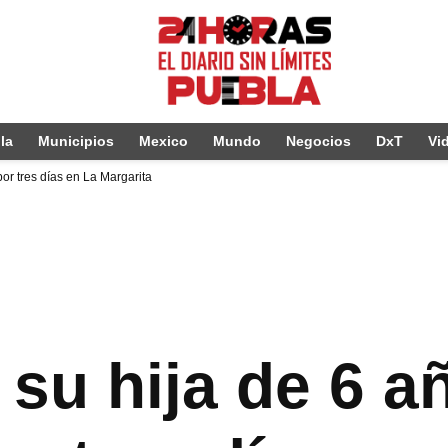
la
Municipios
Mexico
Mundo
Negocios
DxT
Vi
or tres días en La Margarita
 su hija de 6 a