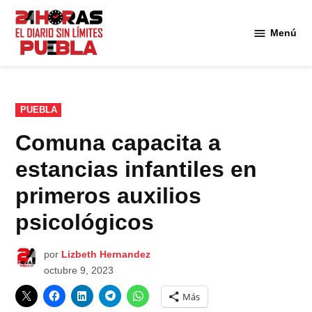
Saltar
al
Menú
Diario
contenido
24
Horas
Puebla
PUBLICADO
PUEBLA
EN
Comuna capacita a
estancias infantiles en
primeros auxilios
psicológicos
por
Lizbeth Hernandez
octubre 9, 2023
Más