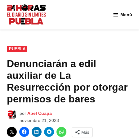
Saltar
al
Menú
Diario
contenido
24
Horas
Puebla
PUBLICADO
PUEBLA
EN
Denunciarán a edil
auxiliar de La
Resurrección por otorgar
permisos de bares
por
Abel Cuapa
noviembre 21, 2023
Más