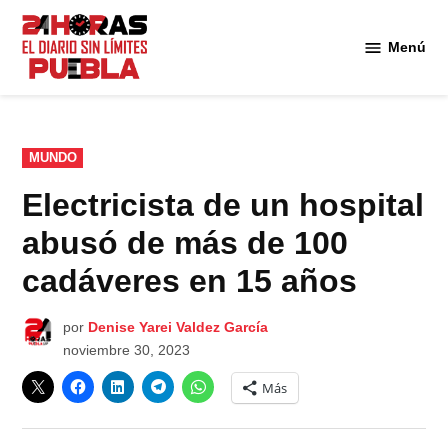
Saltar
al
Menú
Diario
contenido
24
Horas
Puebla
PUBLICADO
MUNDO
EN
Electricista de un hospital
abusó de más de 100
cadáveres en 15 años
por
Denise Yarei Valdez García
noviembre 30, 2023
Más