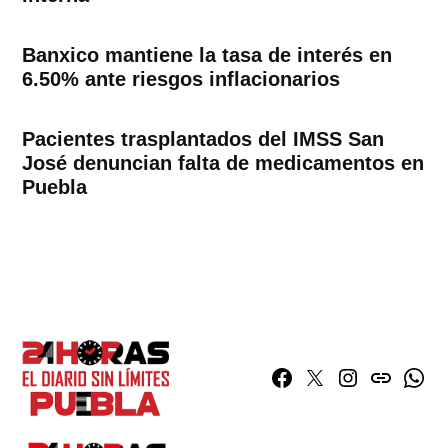
Banxico mantiene la tasa de interés en
6.50% ante riesgos inflacionarios
Pacientes trasplantados del IMSS San
José denuncian falta de medicamentos en
Puebla
Facebook
Twitter
Instagram
issuu
What