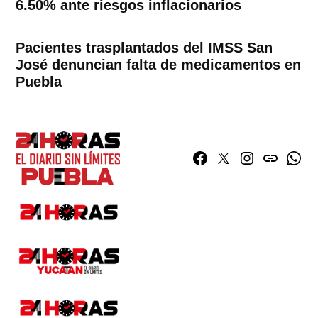
6.50% ante riesgos inflacionarios
Pacientes trasplantados del IMSS San
José denuncian falta de medicamentos en
Puebla
Facebook
Twitter
Instagram
issuu
What