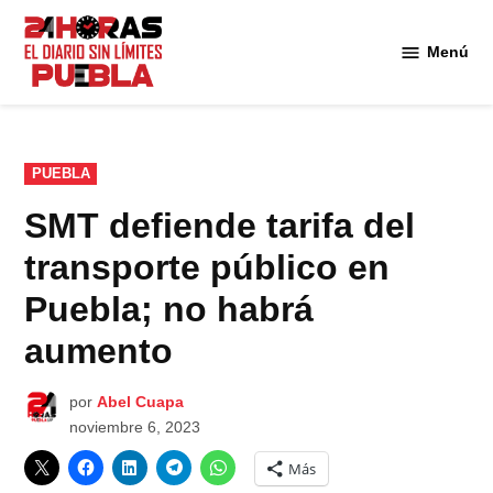
Saltar
al
Menú
Diario
contenido
24
Horas
Puebla
PUBLICADO
PUEBLA
EN
SMT defiende tarifa del
transporte público en
Puebla; no habrá
aumento
por
Abel Cuapa
noviembre 6, 2023
Más