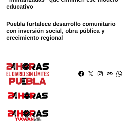
educativo
Puebla fortalece desarrollo comunitario
con inversión social, obra pública y
crecimiento regional
Facebook
Twitter
Instagram
issuu
What