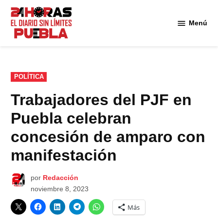
Saltar
al
Menú
Diario
contenido
24
Horas
Puebla
PUBLICADO
POLÍTICA
EN
Trabajadores del PJF en
Puebla celebran
concesión de amparo con
manifestación
por
Redacción
noviembre 8, 2023
Más