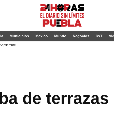
la
Municipios
Mexico
Mundo
Negocios
DxT
Vi
 Septiembre
a de terrazas 