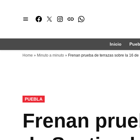
Saltar
al
Facebook
Twitter
Instagram
issuu
Whatsapp
contenido
Inicio
Pueb
Home
»
Minuto a minuto
»
Frenan prueba de terrazas sobre la 16 de
PUBLICADO
PUEBLA
EN
Frenan prueb