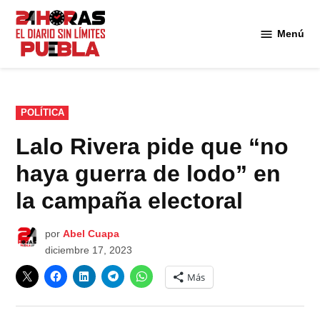
Saltar
al
Menú
Diario
contenido
24
Horas
Puebla
PUBLICADO
POLÍTICA
EN
Lalo Rivera pide que “no
haya guerra de lodo” en
la campaña electoral
por
Abel Cuapa
diciembre 17, 2023
Más